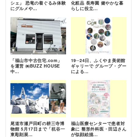
シェ」 恐竜の着ぐるみ体験
化粧品 長寿園 健やかな暮
にグルメや...
らしに役立...
「福山市中古住宅.com」
19─24日、ふくやま美術館
を運営 ㈱BUZZ HOUSE
ギャリーで グループ・グー
中...
による...
尾道市瀬戸田町の耕三寺博
福山医療センターで患者対
物館 5月17日まで「杭谷一
象に 整形外科医・田辺さん
東彫刻展...
が似顔絵描...