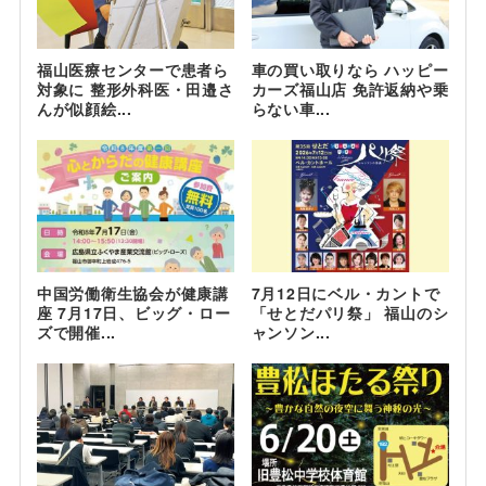
福山医療センターで患者ら
車の買い取りなら ハッピー
対象に 整形外科医・田邉さ
カーズ福山店 免許返納や乗
んが似顔絵...
らない車...
中国労働衛生協会が健康講
7月12日にベル・カントで
座 7月17日、ビッグ・ロー
「せとだパリ祭」 福山のシ
ズで開催...
ャンソン...