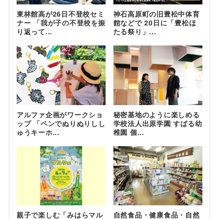
東林館高が26日不登校セミ
神石高原町の旧豊松中体育
ナー 「我が子の不登校を振
館などで 20日に「豊松ほ
り返って...
たる祭り」...
アルファ企画がワークショ
秘密基地のように楽しめる
ップ 「ペンでぬりぬりしし
学校法人出原学園 すばる幼
ゅうキーホ...
稚園 個...
親子で楽しむ「みはらマル
自然食品・健康食品・自然