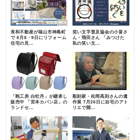
長和不動産が福山市神島町
笑い文字普及協会の小畠さ
で 8月8・9日にリフォーム
ん・飛田さん 「みつけた
住宅の見...
私の笑い文...
「鞄工房 白牡丹」が継承し
彫刻家・松岡髙則さんの遺
販売中 「宮本カバン店」の
作展 7月26日に自宅のアト
ランドセ...
リエで開...