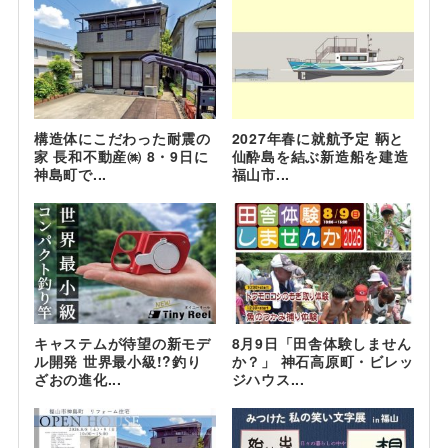
構造体にこだわった耐震の
2027年春に就航予定 鞆と
家 長和不動産㈱ 8・9日に
仙酔島を結ぶ新造船を建造
神島町で...
福山市...
キャステムが待望の新モデ
8月9日「田舎体験しません
ル開発 世界最小級!?釣り
か？」 神石高原町・ビレッ
ざおの進化...
ジハウス...