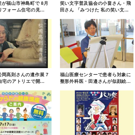
が福山市神島町で 8月
笑い文字普及協会の小畠さん・飛
リフォーム住宅の見...
田さん 「みつけた 私の笑い文...
岡髙則さんの遺作展 7
福山医療センターで患者ら対象に
自宅のアトリエで開...
整形外科医・田邉さんが似顔絵...