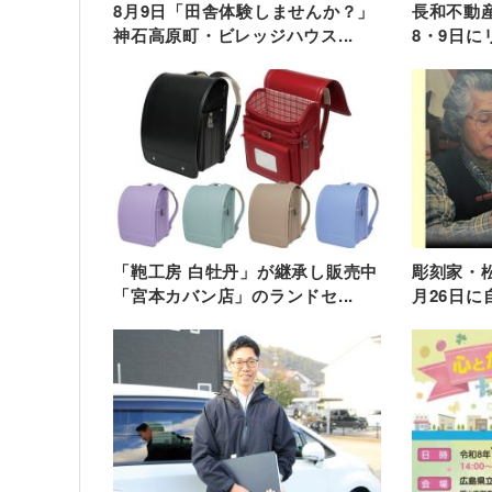
8月9日「田舎体験しませんか？」
長和不動産
神石高原町・ビレッジハウス...
8・9日に
「鞄工房 白牡丹」が継承し販売中
彫刻家・松
「宮本カバン店」のランドセ...
月26日に