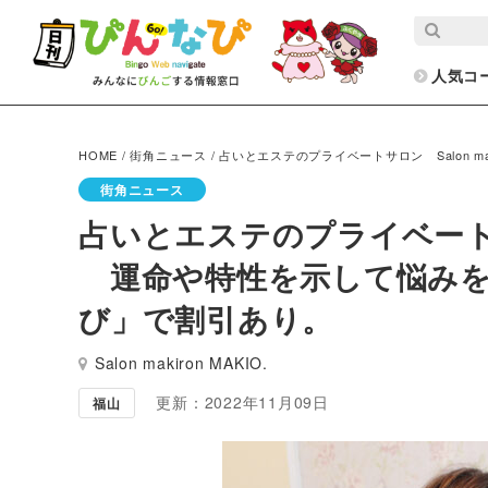
人気コ
HOME
/
街角ニュース
/
占いとエステのプライベートサロン Salon m
街角ニュース
占いとエステのプライベートサロン
運命や特性を示して悩みを占
び」で割引あり。
Salon makiron MAKIO.
更新：2022年11月09日
福山