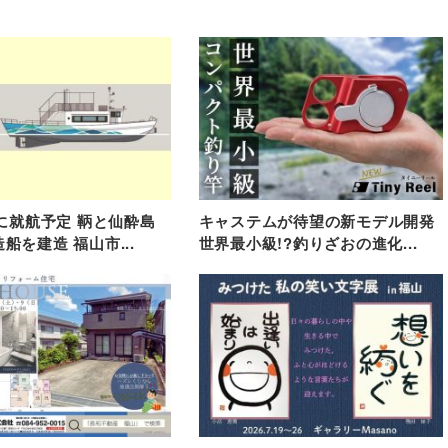
春に就航予定 鞆と仙酔島
キャステムが待望の新モデル開発
船を建造 福山市...
世界最小級!?釣りざおの進化...