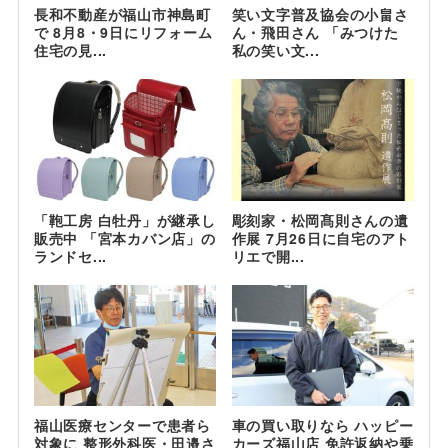
長和不動産が福山市神島町
笑い文字普及協会の小畠さ
で 8月8・9日にリフォーム
ん・飛田さん 「みつけた
住宅の見...
私の笑い文...
「鞄工房 白牡丹」が継承し
彫刻家・松岡髙則さんの遺
販売中 「宮本カバン店」の
作展 7月26日に自宅のアト
ランドセ...
リエで開...
福山医療センターで患者ら
車の買い取りなら ハッピー
対象に 整形外科医・田邉さ
カーズ福山店 免許返納や乗