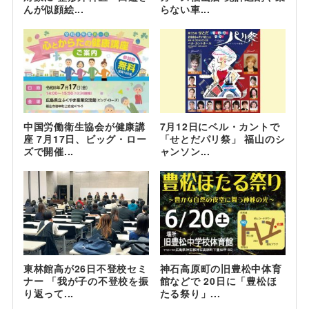
んが似顔絵...
らない車...
中国労働衛生協会が健康講
7月12日にベル・カントで
座 7月17日、ビッグ・ロー
「せとだパリ祭」 福山のシ
ズで開催...
ャンソン...
東林館高が26日不登校セミ
神石高原町の旧豊松中体育
ナー 「我が子の不登校を振
館などで 20日に「豊松ほ
り返って...
たる祭り」...