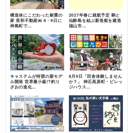
構造体にこだわった耐震の
2027年春に就航予定 鞆と
家 長和不動産㈱ 8・9日に
仙酔島を結ぶ新造船を建造
神島町で...
福山市...
キャステムが待望の新モデ
8月9日「田舎体験しません
ル開発 世界最小級!?釣り
か？」 神石高原町・ビレッ
ざおの進化...
ジハウス...