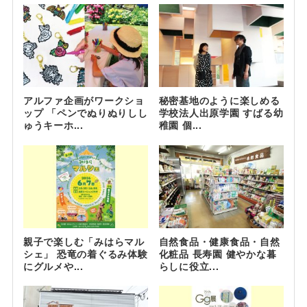
アルファ企画がワークショ
秘密基地のように楽しめる
ップ 「ペンでぬりぬりしし
学校法人出原学園 すばる幼
ゅうキーホ...
稚園 個...
親子で楽しむ「みはらマル
自然食品・健康食品・自然
シェ」 恐竜の着ぐるみ体験
化粧品 長寿園 健やかな暮
にグルメや...
らしに役立...