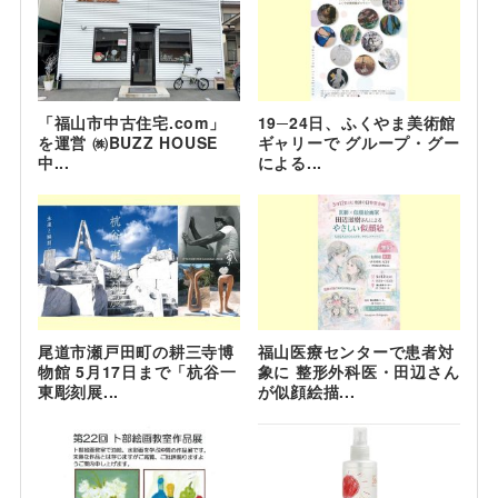
「福山市中古住宅.com」
19─24日、ふくやま美術館
を運営 ㈱BUZZ HOUSE
ギャリーで グループ・グー
中...
による...
尾道市瀬戸田町の耕三寺博
福山医療センターで患者対
物館 5月17日まで「杭谷一
象に 整形外科医・田辺さん
東彫刻展...
が似顔絵描...