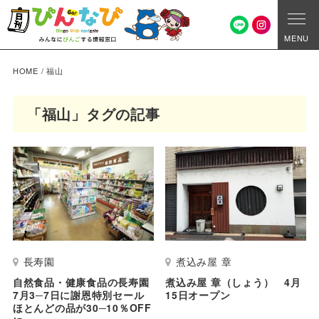
MENU
HOME
/
福山
「福山」タグの記事
長寿園
煮込み屋 章
自然食品・健康食品の長寿園
煮込み屋 章（しょう） 4月
7月3─7日に謝恩特別セール
15日オープン
ほとんどの品が30─10％OFF