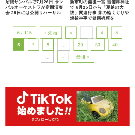
沼隈サンパルで7月26日 サン
新市町の備後一宮 吉備津神社
パルオーケストラが定期演奏
で 6月25日から「夏越の大
会 25日には公開リハーサル
祓」関連行事 茅の輪くぐりや
焼祓神事で健康祈願を
6 / 115
« 先頭
«
...
4
5
6
7
8
...
20
30
40
...
»
最後 »