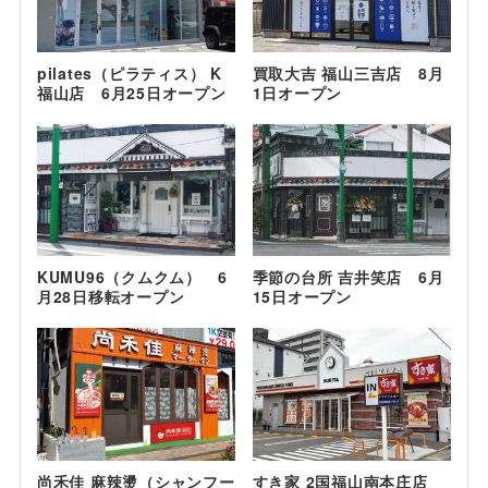
pilates（ピラティス） K
買取大吉 福山三吉店 8月
福山店 6月25日オープン
1日オープン
KUMU96（クムクム） 6
季節の台所 吉井笑店 6月
月28日移転オープン
15日オープン
尚禾佳 麻辣燙（シャンフー
すき家 2国福山南本庄店