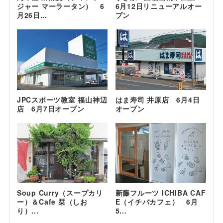
ジャー マーラータン） 6
6月12日リニューアルオー
月26日...
プン
JPCスポーツ教室 福山神辺
はま寿司 井原店 6月4日
店 6月7日オープン
オープン
Soup Curry（スープカリ
新藤フルーツ ICHIBA CAF
ー）＆Cafe 栞（しお
E（イチバカフェ） 6月
り）...
5...