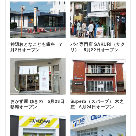
神辺おとなこども歯科 7
パイ専門店 SAKURI（サク
月2日オープン
リ） 5月22日オープン
おかず屋 ゆきの 5月23日
Superb（スパーブ） 木之
移転オープン
庄 6月24日オープン