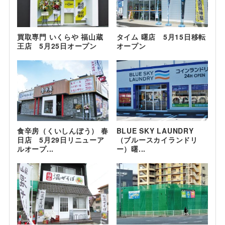
買取専門 いくらや 福山蔵
タイム 曙店 5月15日移転
王店 5月25日オープン
オープン
食辛房（くいしんぼう） 春
BLUE SKY LAUNDRY
日店 5月29日リニューア
（ブルースカイランドリ
ルオープ...
ー）曙...