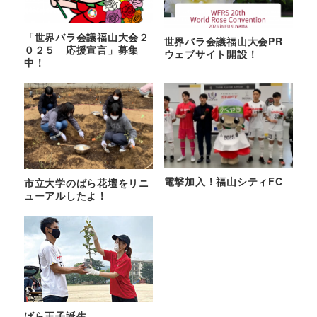
「世界バラ会議福山大会２
世界バラ会議福山大会PR
０２５ 応援宣言」募集
ウェブサイト開設！
中！
電撃加入！福山シティFC
市立大学のばら花壇をリニ
ューアルしたよ！
ばら王子誕生