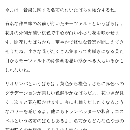
今月は，音楽に関する名前の付いたばらを紹介するね。
有名な作曲家の名前が付いたモーツァルトというばらは，
花弁の外側が濃い桃色で中心が白い小さな花を咲かせま
す。開花したばらから，華やかで軽快な音楽が聞こえてき
そうだね。小さな花がたくさん集まって房咲きになる見た
目からモーツァルトの肖像画を思い浮かべる人もいるかも
しれないね。
リオサンバというばらは，黄色から橙色，さらに赤色への
グラデーションが美しい色鮮やかなばらだよ。花つきが良
く，次々と花を咲かせます。今にも踊りだしたくなるよう
なパワーを感じるよ。他にもトランぺッターや和音，ゴス
ペルという名前のばらもあるよ。名前からどんな色や形の
花が咲くのか想像してみるのも面白いね。