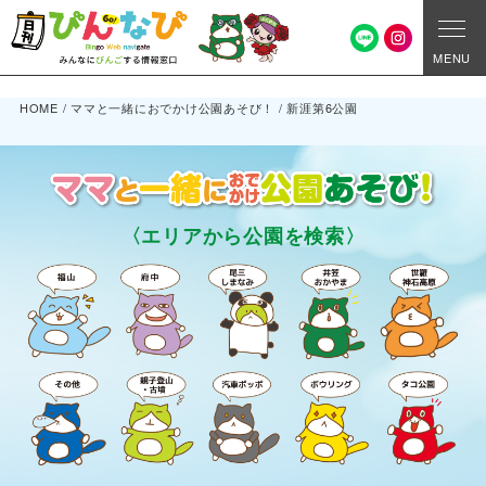
MENU
HOME
/
ママと一緒におでかけ公園あそび！
/
新涯第6公園
〈エリアから公園を検索〉