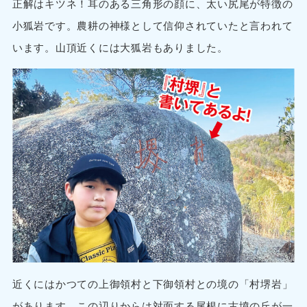
正解はキツネ！耳のある三角形の顔に、太い尻尾が特徴の
小狐岩です。農耕の神様として信仰されていたと言われて
います。山頂近くには大狐岩もありました。
近くにはかつての上御領村と下御領村との境の「村堺岩」
があります。この辺りからは対面する尾根に古墳の丘が一