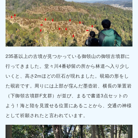
235基以上の古墳が見つかっている御領山の御領古墳群に
行ってきました。堂々川4番砂留の所から林道へ入り少し
いくと、高さ2mほどの巨石が現れました。硯箱の形をし
た硯岩です。周りには上部が窪んだ墨壺岩、横長の筆置岩
（下御領古墳群F支群）が並び、まるで書道3点セットの
よう！海と陸を見渡せる位置にあることから、交通の神様
として祈願されたと言われています。