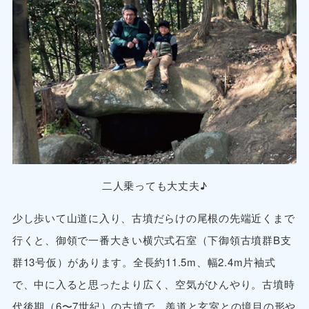
二人乗っても大丈夫♪
少し歩いて山道に入り、古墳だらけの尾根の先端近くまで
行くと、御領で一番大きい横穴式石室（下御領古墳群B支
群13号仮）があります。全長約11.5m、幅2.4m片袖式
で、中に入ると思ったより広く、空気がひんやり。古墳時
代後期（6〜7世紀）の古墳で、羨道と玄室との境目の形や