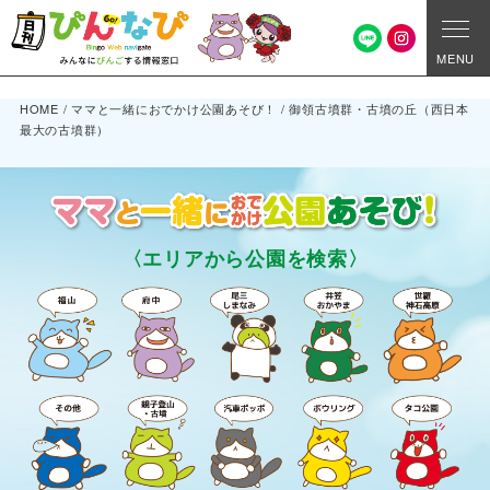
MENU
HOME
/
ママと一緒におでかけ公園あそび！
/
御領古墳群・古墳の丘（西日本
最大の古墳群）
〈エリアから公園を検索〉