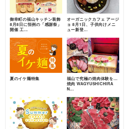
御幸町の福山キッチン装飾
オーガニックカフェ アージ
8月8日に恒例の「感謝祭」
ョ 8月1日、子供向けメニ
開催 工...
ュー新登...
夏のイケ麺特集
福山で究極の焼肉体験を…
焼肉 WAGYUSHICHIRA
N...