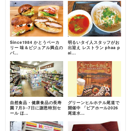
Since1984 かとうベーカ
明るいタイ人スタッフがお
リー 味＆ビジュアル満点の
出迎え レストラン phaa p
パ...
ai...
自然食品・健康食品の長寿
グリーンヒルホテル尾道で
園 7月3─7日に謝恩特別セ
開催中 「ビアホール2026
ール ほ...
尾道水...