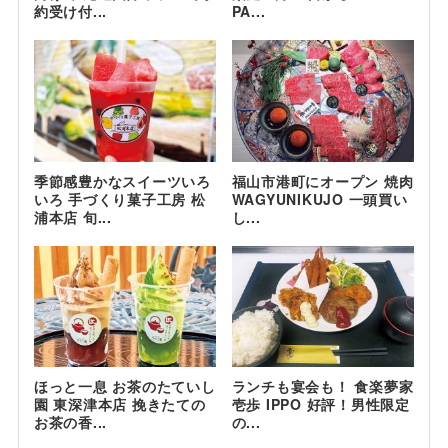
約受け付...
PA...
季節感豊かなスイーツいろ
福山市港町にオープン 焼肉
いろ 手づくり菓子工房 松
WAGYUNIKUJO 一頭買い
浦本店 旬...
し...
ほっと一息 お茶のたていし
ランチも宴会も！ 食楽夢家
園 東深津本店 挽きたての
壱歩 IPPO 好評！男性限定
お茶の香...
の...