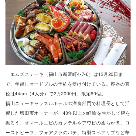
エムズステーキ（福山市新涯町4-7-6）は12月20日ま
で、年越しオードブルの予約を受け付けている。容器の直
径は44cm（4人分）で2万2000円。限定60個。
福山ニューキャッスルホテルの洋食部門で料理長として活
躍した増田実オーナーが、40年以上の経験を生かして腕を
振るう。オマールエビのカクテルやアワビの柔らか煮、ロ
ーストビーフ、フォアグラのパテ、特製スペアリブなど華