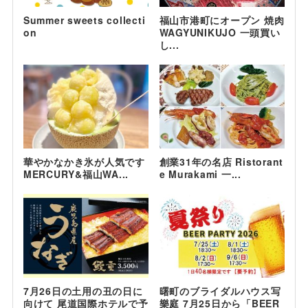
Summer sweets collecti
福山市港町にオープン 焼肉
on
WAGYUNIKUJO 一頭買い
し...
華やかなかき氷が人気です
創業31年の名店 Ristorant
MERCURY&福山WA...
e Murakami 一...
7月26日の土用の丑の日に
曙町のブライダルハウス写
向けて 尾道国際ホテルで予
樂庭 7月25日から「BEER