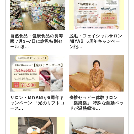
自然食品・健康食品の長寿
脱毛・フェイシャルサロン
園 7月3─7日に謝恩特別セ
MIYABI 5周年キャンペー
ール ほ...
ン記...
サロン・MIYABIが5周年キ
脊椎セラピー体験サロン
ャンペーン 「光のリフトコ
「楽楽楽」 特殊な自動ベッ
ース...
ドが温熱療法...