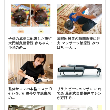
子供の成長に配慮した施術
通院困難者の訪問医療に注
大門鍼灸整骨院 赤ちゃん・
力 マッサージ治療院 みつ
小児の斜...
ばち 一人...
整体サロンの本格エステ R
リラクゼーションサロン ね
ela×Suru 臍帯や羊膜由来
て楽 最新式自動整体マシン
の...
が好評で...