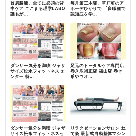
首肩腰膝、全てに必須の背
毎月第三木曜、草戸町のア
中ケア ここまる理学LABO
ボーデひかりで 「多職種で
誰もが...
認知症を学...
ダンサー気分を満喫 ジャザ
足元のトータルケア専門店
サイズ松永フィットネスセ
巻き爪補正店 福山店 巻き
ンター 特...
爪やウオ...
ダンサー気分を満喫 ジャザ
リラクゼーションサロン ね
サイズ松永フィットネスセ
て楽 最新式自動整体マシン