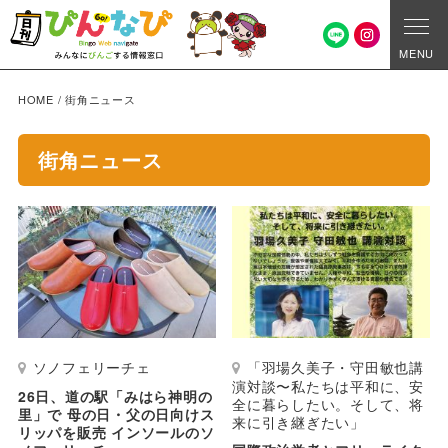
MENU
HOME
/
街角ニュース
街角ニュース
ソノフェリーチェ
「羽場久美子・守田敏也講
演対談〜私たちは平和に、安
26日、道の駅「みはら神明の
全に暮らしたい。そして、将
里」で 母の日・父の日向けス
来に引き継ぎたい」
リッパを販売 インソールのソ