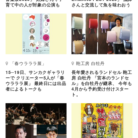
育て中の人が対象の公演も
さんと交流して魚を味わおう
「春ウラララ展」
鞄工房 白牡丹
15─19日、サンカクギャラリ
長年愛されるランドセル 鞄工
ーで クリエーター5人が「春
房 白牡丹 「宮本のランドセ
ウラララ展」 最終日には出品
ル」を白牡丹が継承、 今年も
者によるトークも
4月から予約受け付けスター
ト。