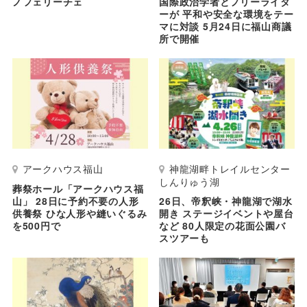
ノフェリーチェ
国際政治学者とフリーライタ
ーが 平和や安全な環境をテー
マに対談 5月24日に福山商議
所で開催
アークハウス福山
神龍湖畔トレイルセンター
しんりゅう湖
葬祭ホール「アークハウス福
山」 28日に予約不要の人形
26日、帝釈峡・神龍湖で湖水
供養祭 ひな人形や縫いぐるみ
開き ステージイベントや屋台
を500円で
など 80人限定の花面公園バ
スツアーも