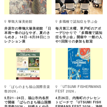
華鴒大塚美術館
多職種で認知症を学ぶ会
井原市の華鴒大塚美術館 「日
毎月第三木曜、草戸町のアボ
本画〜春のはなやぎ、夏のき
ーデひかりで 「多職種で認知
らめき」 14日─6月28日にコ
症を学ぶ会」開催中 一般の人
レクション展
や1回限りの参加も歓迎
「ばらのまち福山国際音楽
「UTSUMI FISHERMANS
祭2026」
FEST 2026」
5月21─24日、福山市内各所
4月26日、内海町のクレセン
で開催 「ばらのまち福山国際
トビーチで 「UTSUMI FISH
音楽祭2026」 妊婦さんや子
ERMANS FEST 2026」 漁師