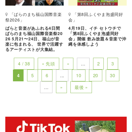
「ばらのまち福山国際音楽
「第8回ふくやま泡盛同好
祭2026」
会」
ばらと音楽があふれる4日間
4月19日、イチ セトウチで
ばらのまち福山国際音楽祭20
「第8回ふくやま泡盛同好
26 5月21〜24日、福山が音
会」開催 飲み放題＆音楽で沖
楽に包まれる、 世界で活躍す
縄を体感しよう
るアーティストが大集結。
4 / 38
« 先頭
«
...
2
3
4
5
6
...
10
20
30
...
»
最後 »