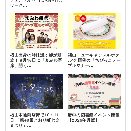
ワーク...
福山出身の姉妹漫才師が凱
福山ニューキャッスルホテ
旋！ 8月16日に「まみわ寄
ルで 恒例の「ちびっこテー
席」開く...
ブルマナー...
福山本通商店街で10・11
府中の図書館イベント情報
日 「第49回とおり町七夕
【2026年月版】
まつり」...