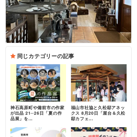
同じカテゴリーの記事
神石高原町や備前市の作家
福山市社協と久松邸アネッ
が出品 21─26日「夏の作
クス 8月20日「屋台＆久松
品展」を...
邸カフェ...