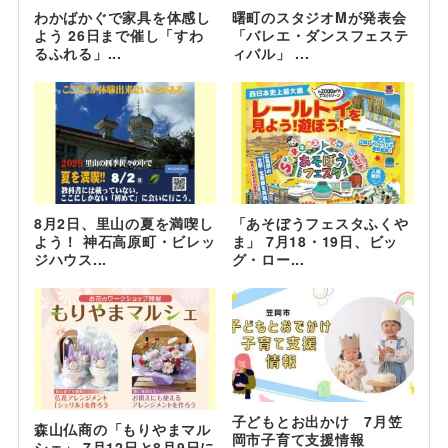
わかばかぐで家具を体感し
曙町のスタジオMが発表会
よう 26日まで催し「すわ
「バレエ・ダンスフェステ
るふれる」...
ィバル」 ...
8月2日、里山の夏を満喫し
「あそぼうフェスタふくや
よう！ 神石高原町・ビレッ
ま」 7月18・19日、ビッ
ジハウス...
グ・ロー...
子どもとお出かけ 7月笠
森山仏商の「もりやまマル
岡市子育て支援情報
シェ」 7月12日と8月9日に