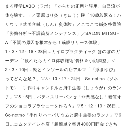
まる理学LABO（ラボ）「からだの正用と誤用。自己流が
体を壊す。」／栗原はり灸（きゅう）院「10歳若返る！ハ
リウッド式美容鍼（しん）灸体験」／こつこつ鍼灸整骨院
「姿勢分析〜不調箇所メンテナンス」／SALON MITSUH
A「不調の原因を根本から！筋膜リリース体験」
1・2・12・18・28日…カイロプラクティック ほのぼのガ
ーデン「“疲れたらカイロ体験施術”骨格＆小顔調整」▽
2・3・10日…靴とインソールの店アルマ「『浮きゆび』
ってどんな足？」▽3・10・17・24日…So-netmo（ソネ
トモ）「手作りキャンドルと府中生姜（しょうが）のラン
チ」▽5・6日…パティスリーパンセ「罪悪感なし！糖質オ
フのショコラブラウニーを作ろう」▽5・12・19・26日…
So-netmo「手作りハーバリウムと府中生姜のランチ」▽6
日…コムタテイシ本店「超簡単？毎月4000円貯金できち