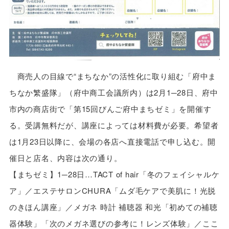
商売人の目線で“まちなか”の活性化に取り組む「府中ま
ちなか繁盛隊」（府中商工会議所内）は2月1─28日、府中
市内の商店街で「第15回びんご府中まちゼミ」を開催す
る。受講無料だが、講座によっては材料費が必要。希望者
は1月23日以降に、会場の各店へ直接電話で申し込む。開
催日と店名、内容は次の通り。
【まちゼミ】1─28日…TACT of hair「冬のフェイシャルケ
ア」／エステサロンCHURA「ムダ毛ケアで美肌に！光脱
のきほん講座」／メガネ 時計 補聴器 和光「初めての補聴
器体験」「次のメガネ選びの参考に！レンズ体験」／ここ