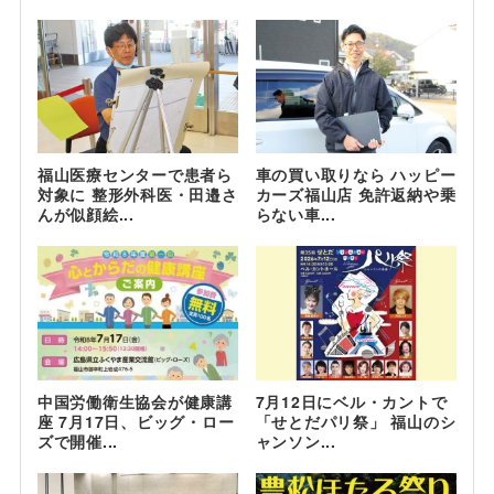
福山医療センターで患者ら
車の買い取りなら ハッピー
対象に 整形外科医・田邉さ
カーズ福山店 免許返納や乗
んが似顔絵...
らない車...
中国労働衛生協会が健康講
7月12日にベル・カントで
座 7月17日、ビッグ・ロー
「せとだパリ祭」 福山のシ
ズで開催...
ャンソン...