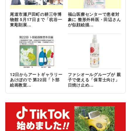
尾道市瀬戸田町の耕三寺博
福山医療センターで患者対
物館 5月17日まで「杭谷一
象に 整形外科医・田辺さん
東彫刻展...
が似顔絵描...
12日からアートギャラリー
ファシオールグループが 親
あけぼので 第22回「卜部
子で使える「保育士向け」
絵画教室...
日焼け止め...