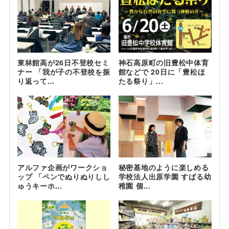
東林館高が26日不登校セミ
神石高原町の旧豊松中体育
ナー 「我が子の不登校を振
館などで 20日に「豊松ほ
り返って...
たる祭り」...
アルファ企画がワークショ
秘密基地のように楽しめる
ップ 「ペンでぬりぬりしし
学校法人出原学園 すばる幼
ゅうキーホ...
稚園 個...