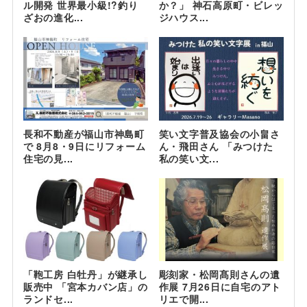
ル開発 世界最小級!?釣り
か？」 神石高原町・ビレッ
ざおの進化...
ジハウス...
長和不動産が福山市神島町
笑い文字普及協会の小畠さ
で 8月8・9日にリフォーム
ん・飛田さん 「みつけた
住宅の見...
私の笑い文...
「鞄工房 白牡丹」が継承し
彫刻家・松岡髙則さんの遺
販売中 「宮本カバン店」の
作展 7月26日に自宅のアト
ランドセ...
リエで開...