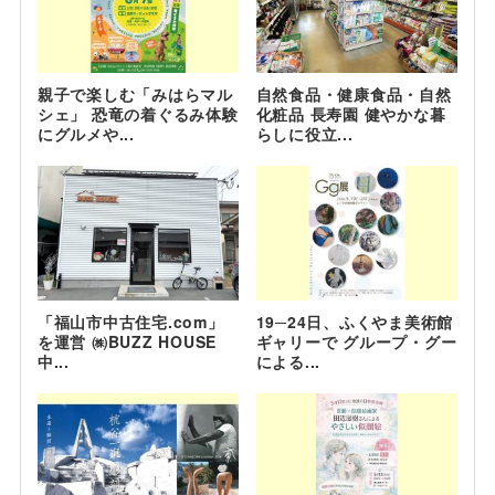
親子で楽しむ「みはらマル
自然食品・健康食品・自然
シェ」 恐竜の着ぐるみ体験
化粧品 長寿園 健やかな暮
にグルメや...
らしに役立...
「福山市中古住宅.com」
19─24日、ふくやま美術館
を運営 ㈱BUZZ HOUSE
ギャリーで グループ・グー
中...
による...