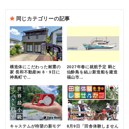
同じカテゴリーの記事
構造体にこだわった耐震の
2027年春に就航予定 鞆と
家 長和不動産㈱ 8・9日に
仙酔島を結ぶ新造船を建造
神島町で...
福山市...
キャステムが待望の新モデ
8月9日「田舎体験しません