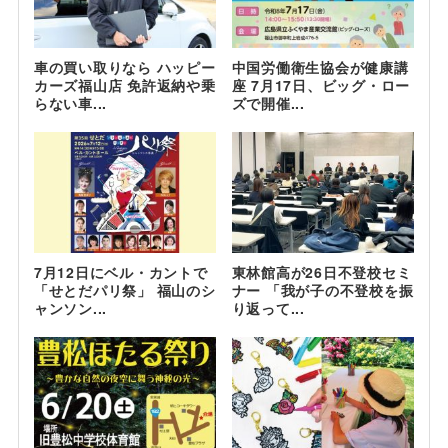
車の買い取りなら ハッピー
中国労働衛生協会が健康講
カーズ福山店 免許返納や乗
座 7月17日、ビッグ・ロー
らない車...
ズで開催...
7月12日にベル・カントで
東林館高が26日不登校セミ
「せとだパリ祭」 福山のシ
ナー 「我が子の不登校を振
ャンソン...
り返って...