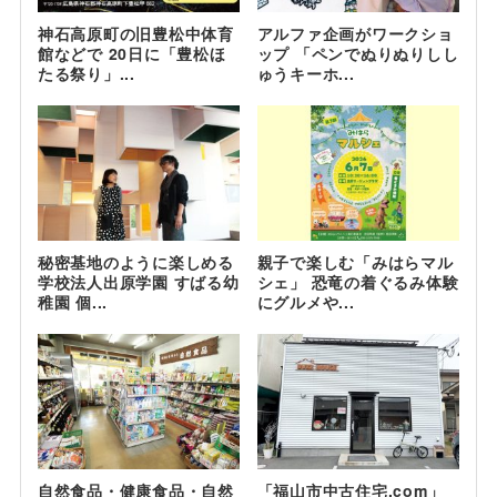
神石高原町の旧豊松中体育
アルファ企画がワークショ
館などで 20日に「豊松ほ
ップ 「ペンでぬりぬりしし
たる祭り」...
ゅうキーホ...
秘密基地のように楽しめる
親子で楽しむ「みはらマル
学校法人出原学園 すばる幼
シェ」 恐竜の着ぐるみ体験
稚園 個...
にグルメや...
自然食品・健康食品・自然
「福山市中古住宅.com」