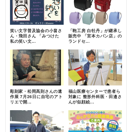
笑い文字普及協会の小畠さ
「鞄工房 白牡丹」が継承し
ん・飛田さん 「みつけた
販売中 「宮本カバン店」の
私の笑い文...
ランドセ...
彫刻家・松岡髙則さんの遺
福山医療センターで患者ら
作展 7月26日に自宅のアト
対象に 整形外科医・田邉さ
リエで開...
んが似顔絵...