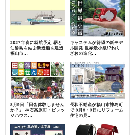
2027年春に就航予定 鞆と
キャステムが待望の新モデ
仙酔島を結ぶ新造船を建造
ル開発 世界最小級!?釣り
福山市...
ざおの進化...
8月9日「田舎体験しません
長和不動産が福山市神島町
か？」 神石高原町・ビレッ
で 8月8・9日にリフォーム
ジハウス...
住宅の見...