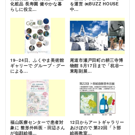
化粧品 長寿園 健やかな暮
を運営 ㈱BUZZ HOUSE
らしに役立...
中...
19─24日、ふくやま美術館
尾道市瀬戸田町の耕三寺博
ギャリーで グループ・グー
物館 5月17日まで「杭谷一
による...
東彫刻展...
福山医療センターで患者対
12日からアートギャラリー
象に 整形外科医・田辺さん
あけぼので 第22回「卜部
が似顔絵描...
絵画教室...