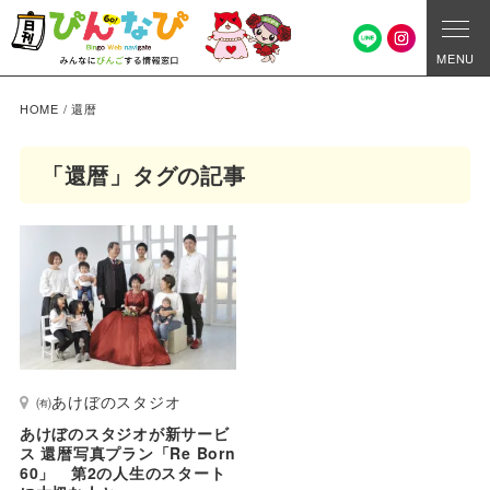
MENU
HOME
/
還暦
「還暦」タグの記事
㈲あけぼのスタジオ
あけぼのスタジオが新サービ
ス 還暦写真プラン「Re Born
60」 第2の人生のスタート