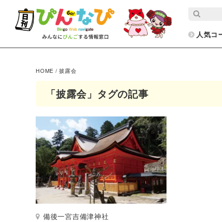
人気コ
HOME
/
披露会
「披露会」タグの記事
備後一宮吉備津神社