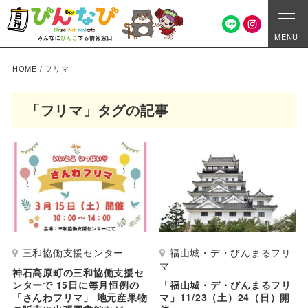
MENU
HOME
/
フリマ
「フリマ」タグの記事
三和協働支援センター
福山城・デ・びんまるフリ
マ
神石高原町の三和協働支援セ
ンターで 15日に毎月恒例の
「福山城・デ・びんまるフリ
「さんわフリマ」 地元産果物
マ」11/23（土）24（日）開