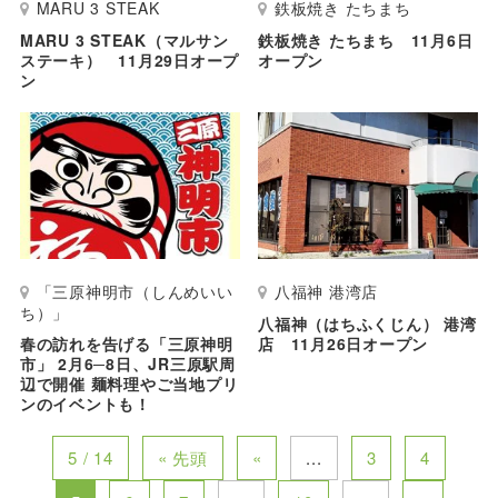
MARU 3 STEAK
鉄板焼き たちまち
MARU 3 STEAK（マルサン
鉄板焼き たちまち 11月6日
ステーキ） 11月29日オープ
オープン
ン
「三原神明市（しんめいい
八福神 港湾店
ち）」
八福神（はちふくじん） 港湾
春の訪れを告げる「三原神明
店 11月26日オープン
市」 2月6─8日、JR三原駅周
辺で開催 麺料理やご当地プリ
ンのイベントも！
5 / 14
« 先頭
«
...
3
4