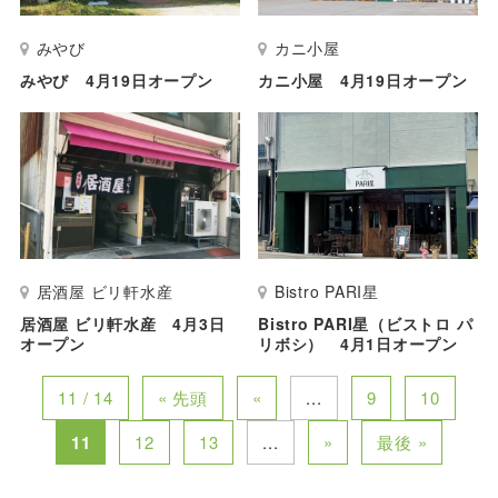
みやび
カニ小屋
みやび 4月19日オープン
カニ小屋 4月19日オープン
居酒屋 ビリ軒水産
Bistro PARI星
居酒屋 ビリ軒水産 4月3日
Bistro PARI星（ビストロ パ
オープン
リボシ） 4月1日オープン
11 / 14
« 先頭
«
...
9
10
11
12
13
...
»
最後 »