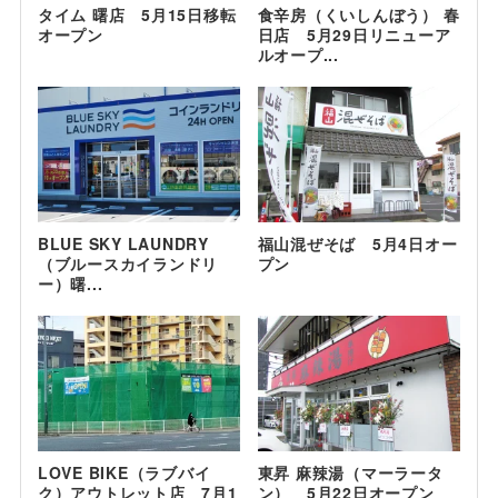
タイム 曙店 5月15日移転
食辛房（くいしんぼう） 春
オープン
日店 5月29日リニューア
ルオープ...
BLUE SKY LAUNDRY
福山混ぜそば 5月4日オー
（ブルースカイランドリ
プン
ー）曙...
LOVE BIKE（ラブバイ
東昇 麻辣湯（マーラータ
ク）アウトレット店 7月1
ン） 5月22日オープン