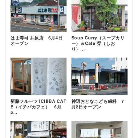
はま寿司 井原店 6月4日
Soup Curry（スープカリ
オープン
ー）＆Cafe 栞（しお
り）...
新藤フルーツ ICHIBA CAF
神辺おとなこども歯科 7
E（イチバカフェ） 6月
月2日オープン
5...