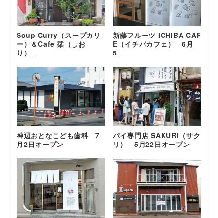
Soup Curry（スープカリ
新藤フルーツ ICHIBA CAF
ー）＆Cafe 栞（しお
E（イチバカフェ） 6月
り）...
5...
神辺おとなこども歯科 7
パイ専門店 SAKURI（サク
月2日オープン
リ） 5月22日オープン