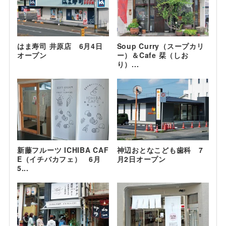
はま寿司 井原店 6月4日
Soup Curry（スープカリ
オープン
ー）＆Cafe 栞（しお
り）...
新藤フルーツ ICHIBA CAF
神辺おとなこども歯科 7
E（イチバカフェ） 6月
月2日オープン
5...