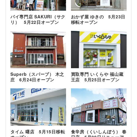
パイ専門店 SAKURI（サク
おかず屋 ゆきの 5月23日
リ） 5月22日オープン
移転オープン
Superb（スパーブ） 木之
買取専門 いくらや 福山蔵
庄 6月24日オープン
王店 5月25日オープン
タイム 曙店 5月15日移転
食辛房（くいしんぼう） 春
オープン
日店 5月29日リニューア