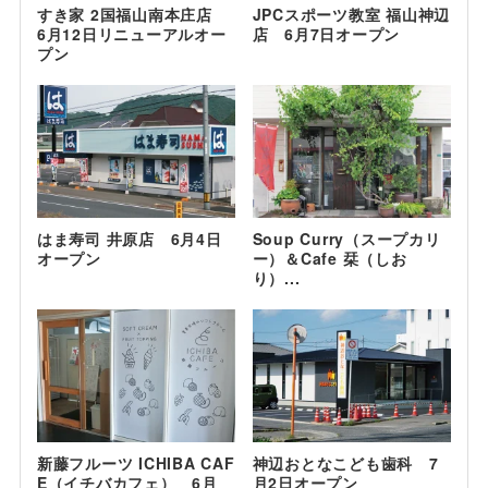
すき家 2国福山南本庄店
JPCスポーツ教室 福山神辺
6月12日リニューアルオー
店 6月7日オープン
プン
はま寿司 井原店 6月4日
Soup Curry（スープカリ
オープン
ー）＆Cafe 栞（しお
り）...
新藤フルーツ ICHIBA CAF
神辺おとなこども歯科 7
E（イチバカフェ） 6月
月2日オープン