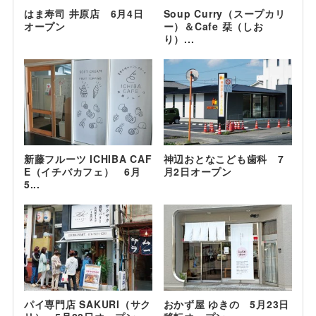
はま寿司 井原店 6月4日
Soup Curry（スープカリ
オープン
ー）＆Cafe 栞（しお
り）...
新藤フルーツ ICHIBA CAF
神辺おとなこども歯科 7
E（イチバカフェ） 6月
月2日オープン
5...
パイ専門店 SAKURI（サク
おかず屋 ゆきの 5月23日