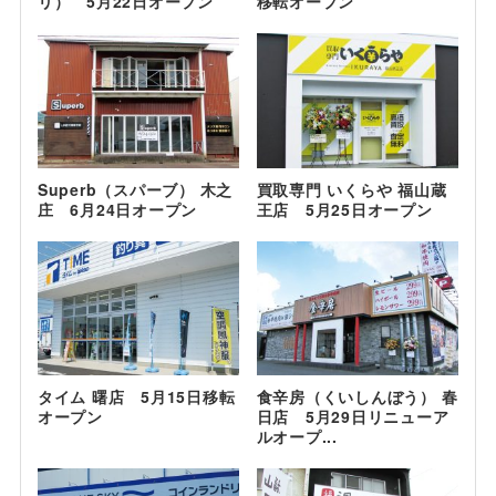
リ） 5月22日オープン
移転オープン
Superb（スパーブ） 木之
買取専門 いくらや 福山蔵
庄 6月24日オープン
王店 5月25日オープン
タイム 曙店 5月15日移転
食辛房（くいしんぼう） 春
オープン
日店 5月29日リニューア
ルオープ...