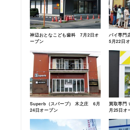
神辺おとなこども歯科 7月2日オ
パイ専門店
ープン
5月22日
Superb（スパーブ） 木之庄 6月
買取専門 
24日オープン
月25日オ