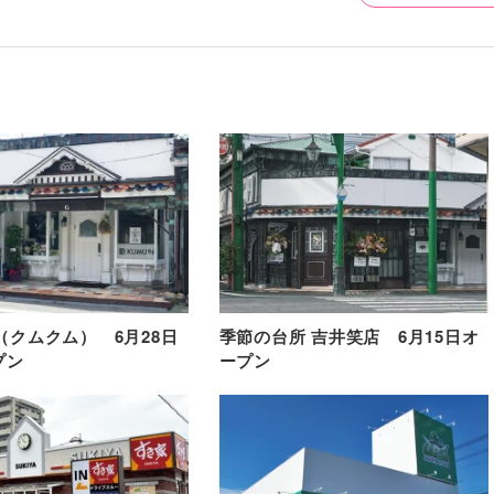
6（クムクム） 6月28日
季節の台所 吉井笑店 6月15日オ
プン
ープン