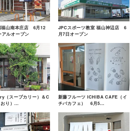
国福山南本庄店 6月12
JPCスポーツ教室 福山神辺店 6
ーアルオープン
月7日オープン
urry（スープカリー）＆C
新藤フルーツ ICHIBA CAFE（イ
しおり）...
チバカフェ） 6月5...