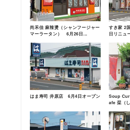
尚禾佳 麻辣燙（シャンフージャー
すき家 2
マーラータン） 6月26日...
日リニュ
はま寿司 井原店 6月4日オープン
Soup C
afe 栞（