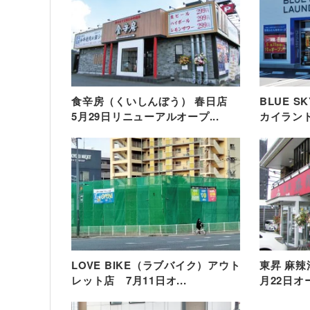
食辛房（くいしんぼう） 春日店
BLUE S
5月29日リニューアルオープ...
カイランド
LOVE BIKE（ラブバイク）アウト
東昇 麻辣
レット店 7月11日オ...
月22日オ