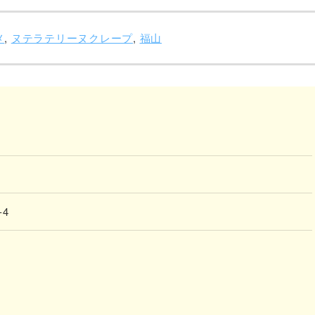
メ
,
ヌテラテリーヌクレープ
,
福山
4