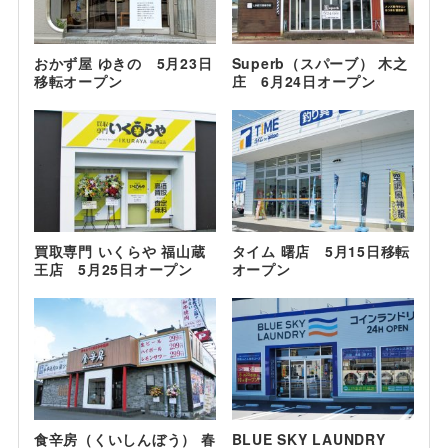
おかず屋 ゆきの 5月23日
Superb（スパーブ） 木之
移転オープン
庄 6月24日オープン
買取専門 いくらや 福山蔵
タイム 曙店 5月15日移転
王店 5月25日オープン
オープン
食辛房（くいしんぼう） 春
BLUE SKY LAUNDRY