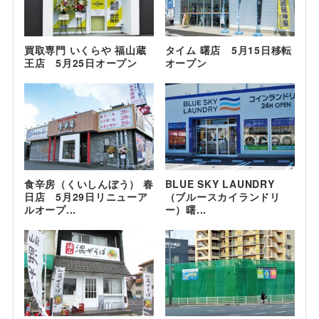
買取専門 いくらや 福山蔵
タイム 曙店 5月15日移転
王店 5月25日オープン
オープン
食辛房（くいしんぼう） 春
BLUE SKY LAUNDRY
日店 5月29日リニューア
（ブルースカイランドリ
ルオープ...
ー）曙...