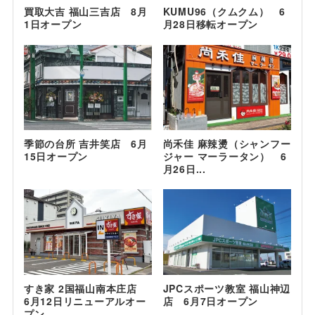
買取大吉 福山三吉店 8月
KUMU96（クムクム） 6
1日オープン
月28日移転オープン
季節の台所 吉井笑店 6月
尚禾佳 麻辣燙（シャンフー
15日オープン
ジャー マーラータン） 6
月26日...
すき家 2国福山南本庄店
JPCスポーツ教室 福山神辺
6月12日リニューアルオー
店 6月7日オープン
プン