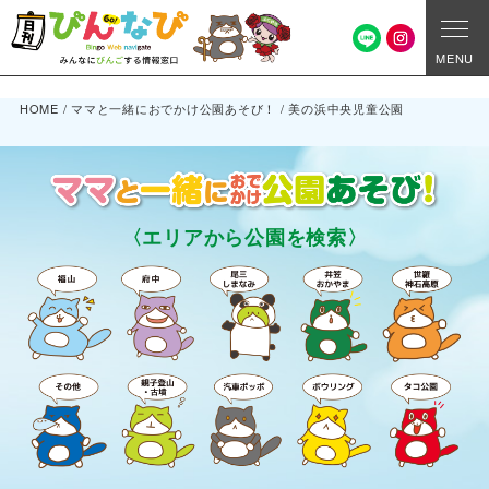
MENU
HOME
/
ママと一緒におでかけ公園あそび！
/
美の浜中央児童公園
〈エリアから公園を検索〉