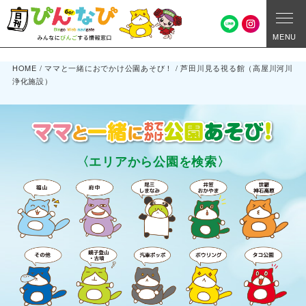
MENU
HOME
/
ママと一緒におでかけ公園あそび！
/
芦田川見る視る館（高屋川河川
浄化施設）
〈エリアから公園を検索〉