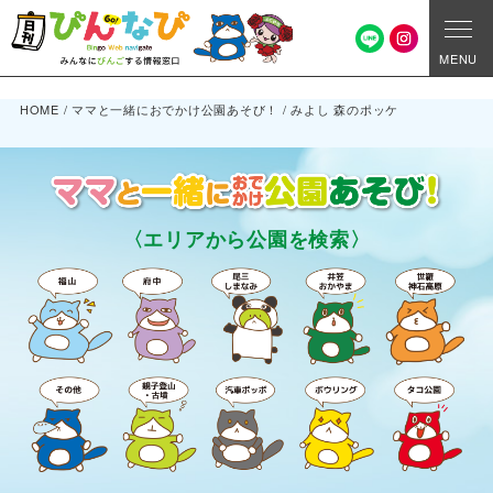
MENU
HOME
/
ママと一緒におでかけ公園あそび！
/
みよし 森のポッケ
〈エリアから公園を検索〉