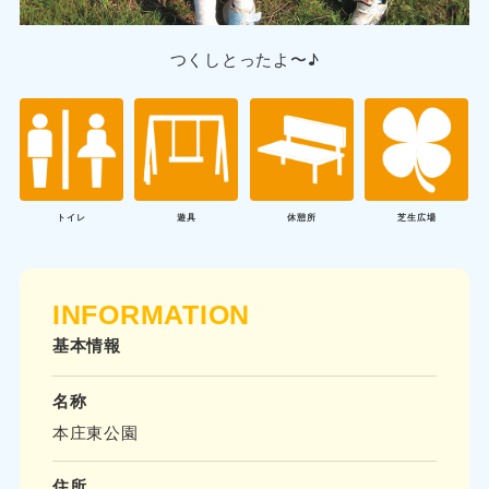
つくしとったよ〜♪
トイレ
遊具
休憩所
芝生広場
INFORMATION
基本情報
名称
本庄東公園
住所