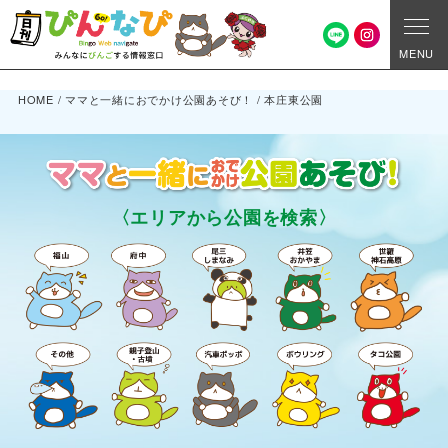
MENU
HOME
/
ママと一緒におでかけ公園あそび！
/
本庄東公園
〈エリアから公園を検索〉