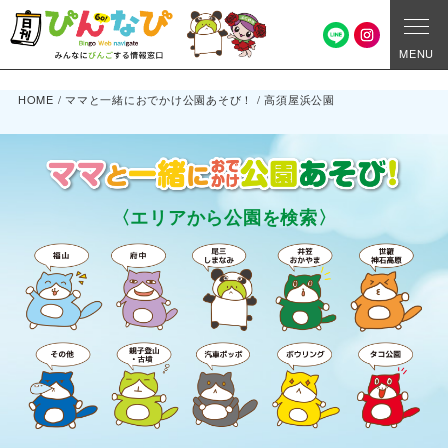
MENU
HOME
/
ママと一緒におでかけ公園あそび！
/
高須屋浜公園
〈エリアから公園を検索〉