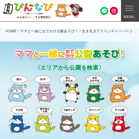
MENU
HOME
/
ママと一緒におでかけ公園あそび！
/
生き生きアドベンチャーパーク
〈エリアから公園を検索〉