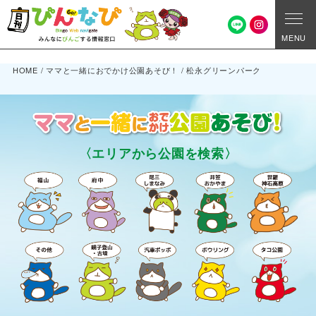
MENU
HOME
/
ママと一緒におでかけ公園あそび！
/
松永グリーンパーク
〈エリアから公園を検索〉