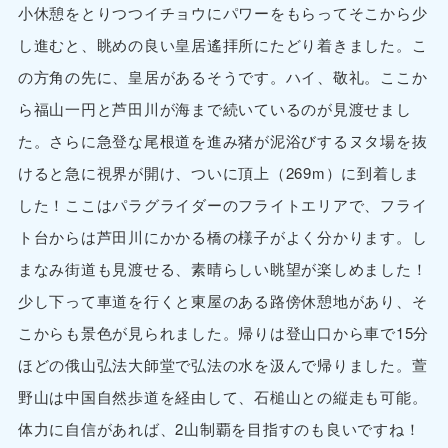
小休憩をとりつつイチョウにパワーをもらってそこから少
し進むと、眺めの良い皇居遙拝所にたどり着きました。こ
の方角の先に、皇居があるそうです。ハイ、敬礼。ここか
ら福山一円と芦田川が海まで続いているのが見渡せまし
た。さらに急登な尾根道を進み猪が泥浴びするヌタ場を抜
けると急に視界が開け、ついに頂上（269m）に到着しま
した！ここはパラグライダーのフライトエリアで、フライ
ト台からは芦田川にかかる橋の様子がよく分かります。し
まなみ街道も見渡せる、素晴らしい眺望が楽しめました！
少し下って車道を行くと東屋のある路傍休憩地があり、そ
こからも景色が見られました。帰りは登山口から車で15分
ほどの俄山弘法大師堂で弘法の水を汲んで帰りました。萱
野山は中国自然歩道を経由して、石槌山との縦走も可能。
体力に自信があれば、2山制覇を目指すのも良いですね！