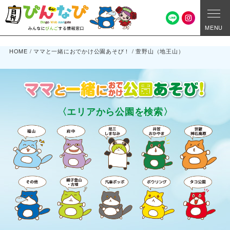
MENU
HOME
/
ママと一緒におでかけ公園あそび！
/
萱野山（地王山）
〈エリアから公園を検索〉