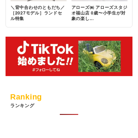
＼背中合わせのともだち／
アローズ㈱ アローズスタジ
［2027モデル］ランドセ
オ福山店 0歳〜小学生が対
ル特集
象の楽し...
Ranking
ランキング