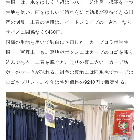
生服」は、水をはじく「超はっ水」「超消臭」機能を持つ
生地を使い、雨をはじいて汚れを防ぐ効果が期待できる国
産の制服。上着の値段は、イートンタイプの「A体」なら
サイズに関係なく9460円。
同様の生地を用いて独自に企画した「カープコラボ学生
服」＝写真上＝も。裏地やボタンにはカープのロゴを彫り
込んである。上着を脱ぐと、えりの裏に赤い「カープ坊
や」のマークが現れる。紺色の裏地には同系色でカープの
ロゴもプリント。今年は特別価格の9240円で販売する。