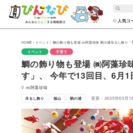
人気コ
HOME
/
イベント
/
鯛の飾り物も登場 ㈱阿藻珍味 鞆の浦吊るし飾り「招
イベント
子育て
鯛の飾り物も登場 ㈱阿藻珍
す」、 今年で13回目、6月
㈱阿藻珍味
更新：2025年03月1
吊るし飾り
福山
鞆の浦