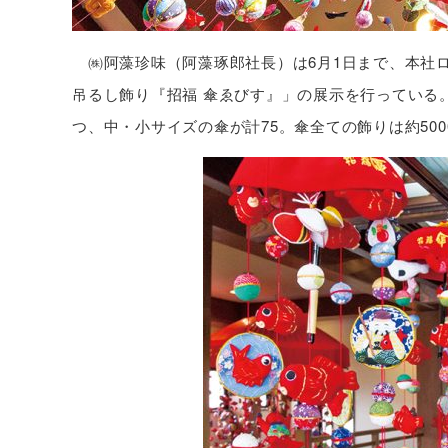
㈱阿藻珍味（阿藻琢郎社長）は6月1日まで、本社ロ
吊るし飾り『招福 傘ゑびす』」の展示を行っている。
つ、中・小サイズの傘が計75。傘全ての飾りは約50