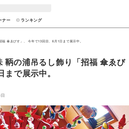
ーナー
ランキング
福 傘ゑびす」、 今年で13回目、6月1日まで展示中。
味 鞆の浦吊るし飾り「招福 傘ゑび
1日まで展示中。
8日