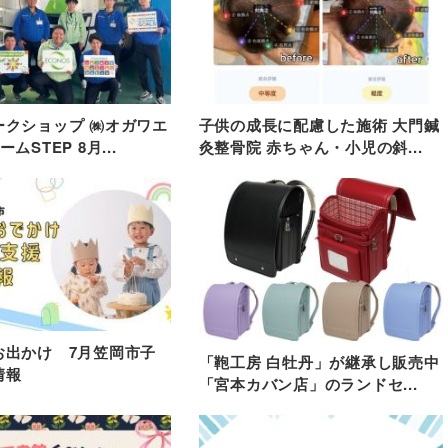
ークショップ ㈱オガワエ
子供の成長に配慮した施術 大門鍼
ムSTEP 8月...
灸整骨院 赤ちゃん・小児の斜...
お出かけ 7月笠岡市子
「鞄工房 白牡丹」が継承し販売中
情報
「宮本カバン店」のランドセ...