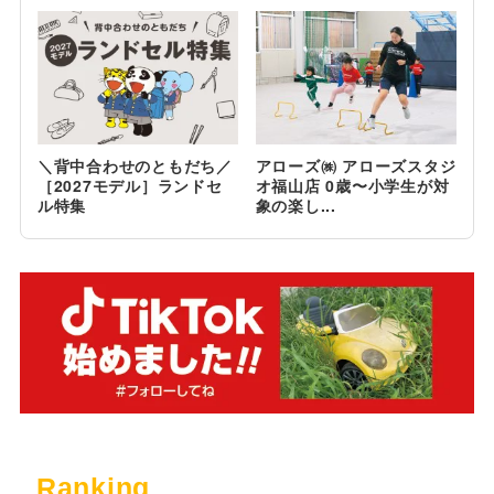
＼背中合わせのともだち／
アローズ㈱ アローズスタジ
［2027モデル］ランドセ
オ福山店 0歳〜小学生が対
ル特集
象の楽し...
Ranking