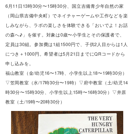
6月11日13時30分〜15時30分、国立吉備青少年自然の家
（岡山県吉備中央町）でネイチャーゲームや工作などを楽
しみながら、ラボの楽しさを体験できる「おいでよ！お話
の森へ♪」を催す。対象は0歳〜小学生とその保護者で、
定員は30組。参加費は1組1500円で、子供2人目からは1人
につき＋1000円。希望者は5月21日までにQRコードから
申し込みを。
福山教室（金/幼児16〜17時、小学生以上18〜19時30分）
▽笠岡教室（水/17時30分〜19時）▽府中教室（土/幼児14
時30分〜15時30分、小学生以上15時〜16時30分）▽井原
教室（土/19時〜20時30分）