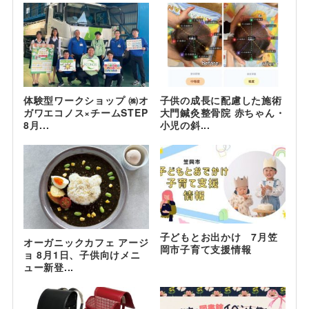
体験型ワークショップ ㈱オ
子供の成長に配慮した施術
ガワエコノス×チームSTEP
大門鍼灸整骨院 赤ちゃん・
8月...
小児の斜...
子どもとお出かけ 7月笠
オーガニックカフェ アージ
岡市子育て支援情報
ョ 8月1日、子供向けメニ
ュー新登...