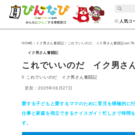
人気コ
HOME
/
イク男さん奮闘記
/
これでいいのだ イク男さん奮闘記vol.76
イク男さん奮闘記
これでいいのだ イク男さん奮
これでいいのだ イク男さん奮闘記
更新：2025年06月27日
愛する子どもと愛するママのために育児を積極的に
仕事と家庭を両立できるナイスガイ！忙しさで時間
す。