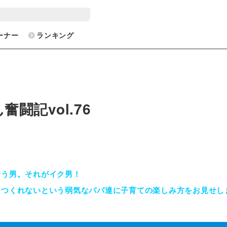
ーナー
ランキング
闘記vol.76
行う男。それがイク男！
をつくれないという弱気なパパ達に子育ての楽しみ方をお見せし