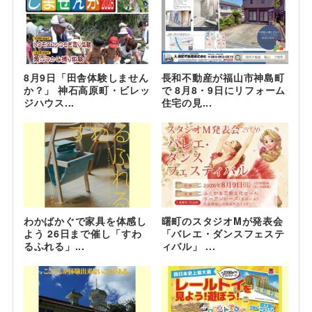
8月9日「田舎体験しません
長和不動産が福山市神島町
か？」 神石高原町・ビレッ
で 8月8・9日にリフォーム
ジハウス...
住宅の見...
わかばかぐで家具を体感し
曙町のスタジオMが発表会
よう 26日まで催し「すわ
「バレエ・ダンスフェステ
るふれる」...
ィバル」 ...