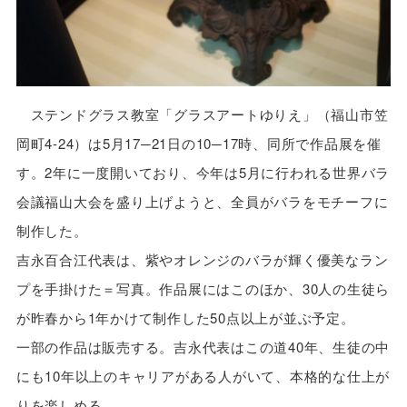
ステンドグラス教室「グラスアートゆりえ」（福山市笠
岡町4-24）は5月17─21日の10─17時、同所で作品展を催
す。2年に一度開いており、今年は5月に行われる世界バラ
会議福山大会を盛り上げようと、全員がバラをモチーフに
制作した。
吉永百合江代表は、紫やオレンジのバラが輝く優美なラン
プを手掛けた＝写真。作品展にはこのほか、30人の生徒ら
が昨春から1年かけて制作した50点以上が並ぶ予定。
一部の作品は販売する。吉永代表はこの道40年、生徒の中
にも10年以上のキャリアがある人がいて、本格的な仕上が
りを楽しめる。