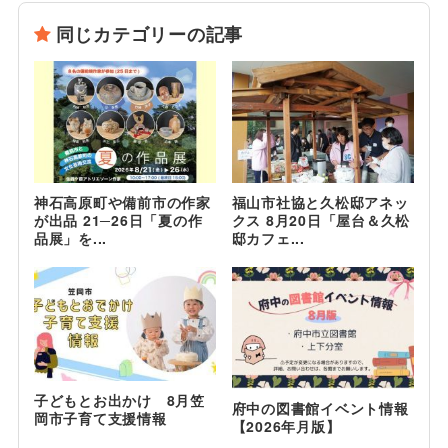
同じカテゴリーの記事
神石高原町や備前市の作家
福山市社協と久松邸アネッ
が出品 21─26日「夏の作
クス 8月20日「屋台＆久松
品展」を...
邸カフェ...
子どもとお出かけ 8月笠
府中の図書館イベント情報
岡市子育て支援情報
【2026年月版】