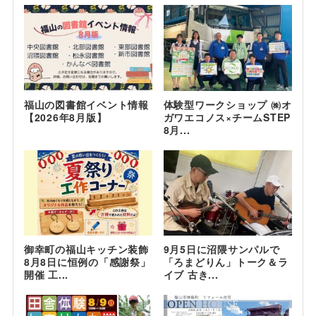
福山の図書館イベント情報
体験型ワークショップ ㈱オ
【2026年8月版】
ガワエコノス×チームSTEP
8月...
御幸町の福山キッチン装飾
9月5日に沼隈サンパルで
8月8日に恒例の「感謝祭」
「ろまどりん」トーク＆ラ
開催 工...
イブ 古き...