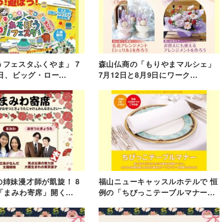
フェスタふくやま」 7
森山仏商の「もりやまマルシェ」
日、ビッグ・ロー...
7月12日と8月9日にワーク...
姉妹漫才師が凱旋！ 8
福山ニューキャッスルホテルで 恒
「まみわ寄席」開く...
例の「ちびっこテーブルマナー...