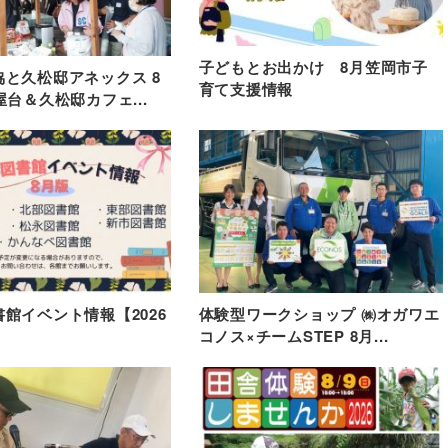
子どもとお出かけ 8月笠岡市子
と久松邸アネックス 8
育て支援情報
屋台＆久松邸カフェ...
館イベント情報【2026
体験型ワークショップ ㈱オガワエ
コノス×チームSTEP 8月...