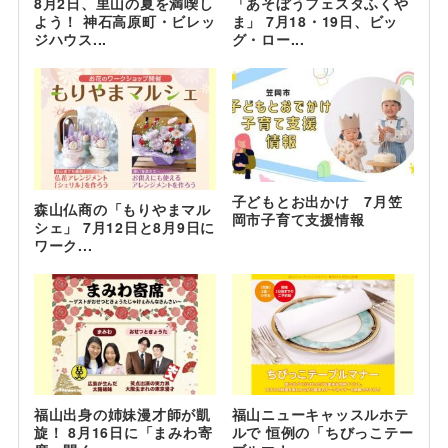
8月2日、里山の夏を満喫し
「あそぼうフェスタふくや
よう！ 神石高原町・ビレッ
ま」 7月18・19日、ビッ
ジハウス...
グ・ロー...
子どもとお出かけ 7月笠
森山仏商の「もりやまマル
岡市子育て支援情報
シェ」 7月12日と8月9日に
ワーク...
福山出身の姉妹漫才師が凱
福山ニューキャッスルホテ
旋！ 8月16日に「まみわ寄
ルで 恒例の「ちびっこテー