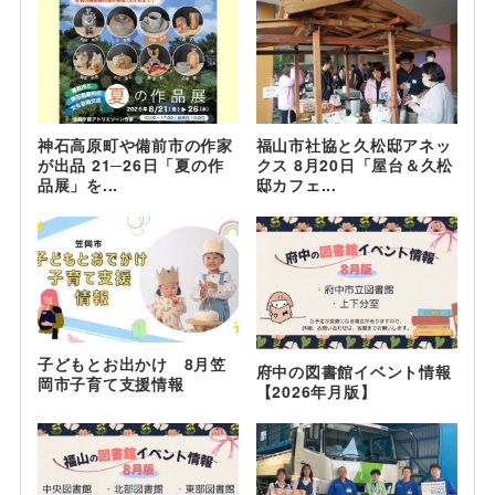
神石高原町や備前市の作家
福山市社協と久松邸アネッ
が出品 21─26日「夏の作
クス 8月20日「屋台＆久松
品展」を...
邸カフェ...
子どもとお出かけ 8月笠
府中の図書館イベント情報
岡市子育て支援情報
【2026年月版】