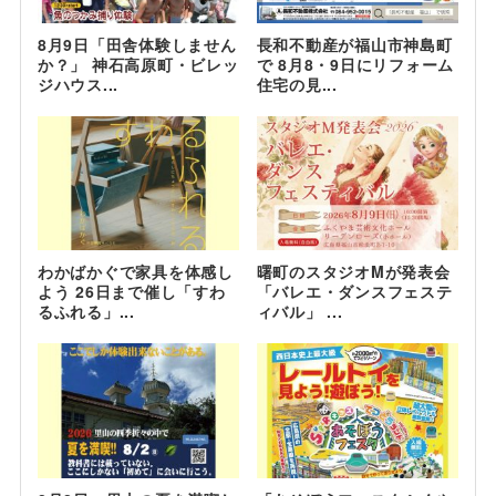
8月9日「田舎体験しません
長和不動産が福山市神島町
か？」 神石高原町・ビレッ
で 8月8・9日にリフォーム
ジハウス...
住宅の見...
わかばかぐで家具を体感し
曙町のスタジオMが発表会
よう 26日まで催し「すわ
「バレエ・ダンスフェステ
るふれる」...
ィバル」 ...