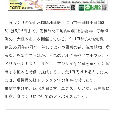
庭づくりの㈱山水園緑地建設（福山市千田町千田253
5）は5月6日まで、備後緑化団地内の同社を会場に毎年恒
例の「大植木市」を開催している。9─17時で入場無料。
創業55周年の同社。催しでは花や野菜の苗、観葉植物、盆
栽などを販売するほか、人気のアオダモやヤマボウシ、ア
メリカハナミズキ、サツキ、アジサイなど庭を華やかに演
出する植木も特価で提供する。また1万円以上購入した人
には、運搬用の軽トラックを90分無料で貸し出す。
果樹や生け垣、緑化造園資材、エクステリアなども豊富に
用意。庭づくりについてのアドバイスも行う。