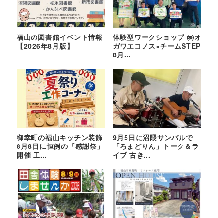
福山の図書館イベント情報
体験型ワークショップ ㈱オ
【2026年8月版】
ガワエコノス×チームSTEP
8月...
御幸町の福山キッチン装飾
9月5日に沼隈サンパルで
8月8日に恒例の「感謝祭」
「ろまどりん」トーク＆ラ
開催 工...
イブ 古き...