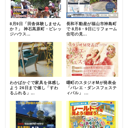
8月9日「田舎体験しません
長和不動産が福山市神島町
か？」 神石高原町・ビレッ
で 8月8・9日にリフォーム
ジハウス...
住宅の見...
わかばかぐで家具を体感し
曙町のスタジオMが発表会
よう 26日まで催し「すわ
「バレエ・ダンスフェステ
るふれる」...
ィバル」 ...