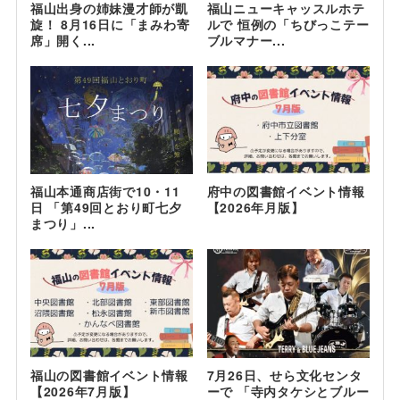
福山出身の姉妹漫才師が凱
福山ニューキャッスルホテ
旋！ 8月16日に「まみわ寄
ルで 恒例の「ちびっこテー
席」開く...
ブルマナー...
福山本通商店街で10・11
府中の図書館イベント情報
日 「第49回とおり町七夕
【2026年月版】
まつり」...
福山の図書館イベント情報
7月26日、せら文化センタ
【2026年7月版】
ーで 「寺内タケシとブルー