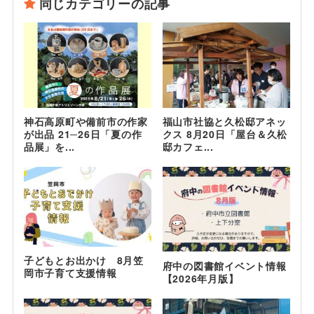
同じカテゴリーの記事
神石高原町や備前市の作家
福山市社協と久松邸アネッ
が出品 21─26日「夏の作
クス 8月20日「屋台＆久松
品展」を...
邸カフェ...
子どもとお出かけ 8月笠
府中の図書館イベント情報
岡市子育て支援情報
【2026年月版】