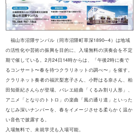
福山市沼隈サンパル（同市沼隈町草深1890─4）は地域
の活性化や芸術の振興を目的に、入場無料の演奏会を不定
期で催している。2月24日14時からは、「午後2時に奏で
るコンサート〜春を待つクラリネットの調べ〜」を催す。
クラリネット奏者の福沢梨恵子さん、小野はる奈さん、柏
田知亜紀さんらが登場。バレエ組曲「くるみ割り人形」、
アニメ「となりのトトロ」の楽曲「風の通り道」といった
なじみ深いナンバーを、春をイメージさせる柔らかく温か
い音色で披露する。
入場無料で、未就学児も入場可能。