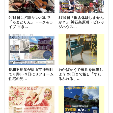
9月5日に沼隈サンパルで
8月9日「田舎体験しません
「ろまどりん」トーク＆ラ
か？」 神石高原町・ビレッ
イブ 古き...
ジハウス...
長和不動産が福山市神島町
わかばかぐで家具を体感し
で 8月8・9日にリフォーム
よう 26日まで催し「すわ
住宅の見...
るふれる」...