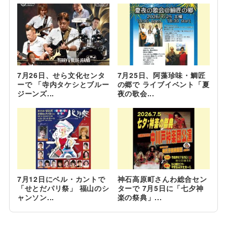
7月26日、せら文化センタ
7月25日、阿藻珍味・鯛匠
ーで 「寺内タケシとブルー
の郷で ライブイベント「夏
ジーンズ...
夜の歌会...
7月12日にベル・カントで
神石高原町さんわ総合セン
「せとだパリ祭」 福山のシ
ターで 7月5日に「七夕神
ャンソン...
楽の祭典」...