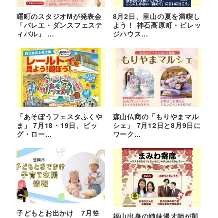
曙町のスタジオMが発表会
8月2日、里山の夏を満喫し
「バレエ・ダンスフェステ
よう！ 神石高原町・ビレッ
ィバル」 ...
ジハウス...
「あそぼうフェスタふくや
森山仏商の「もりやまマル
ま」 7月18・19日、ビッ
シェ」 7月12日と8月9日に
グ・ロー...
ワーク...
子どもとお出かけ 7月笠
福山出身の姉妹漫才師が凱