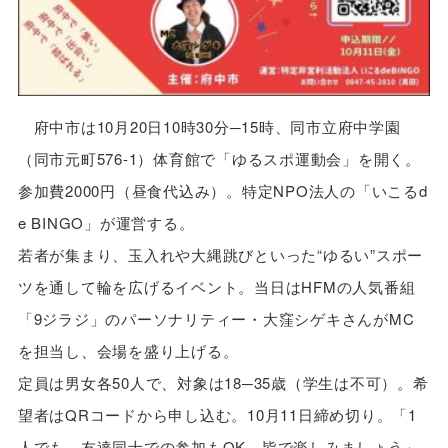
府中市は10月20日10時30分─15時、同市立府中学園
（同市元町576-1）体育館で「ゆるスポ運動会」を開く。
参加費2000円（昼食代込み）。特定NPO法人の「いこるd
e BINGO」が運営する。
若者が集まり、玉入れや大縄跳びといった“ゆるい”スポー
ツを通して輪を広げるイベント。当日はHFMの人気番組
「9ジラジ」のパーソナリティー・大窪シゲキさんがMC
を担当し、会場を盛り上げる。
定員は男女各50人で、対象は18─35歳（学生は不可）。希
望者はQRコードから申し込む。10月11日締め切り。「1
人でも、友達同士での参加もOK。皆で楽しみましょう」