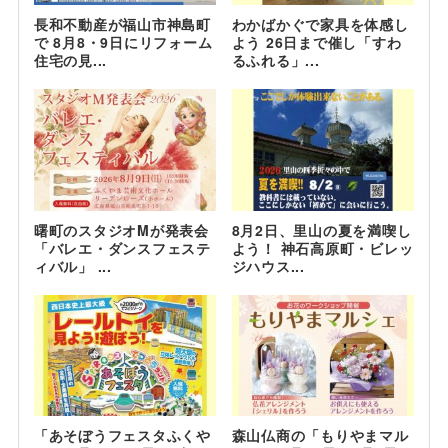
長和不動産が福山市神島町
わかばかぐで家具を体感し
で 8月8・9日にリフォーム
よう 26日まで催し「すわ
住宅の見...
るふれる」...
曙町のスタジオMが発表会
8月2日、里山の夏を満喫し
「バレエ・ダンスフェステ
よう！ 神石高原町・ビレッ
ィバル」 ...
ジハウス...
「あそぼうフェスタふくや
森山仏商の「もりやまマル