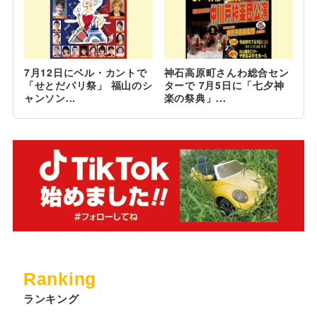
7月12日にベル・カントで
神石高原町さんわ総合セン
「せとだパリ祭」 福山のシ
ターで 7月5日に「七夕神
ャンソン...
楽の祭典」...
Ranking
ランキング