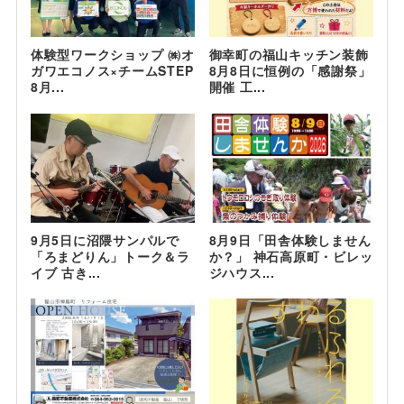
体験型ワークショップ ㈱オ
御幸町の福山キッチン装飾
ガワエコノス×チームSTEP
8月8日に恒例の「感謝祭」
8月...
開催 工...
9月5日に沼隈サンパルで
8月9日「田舎体験しません
「ろまどりん」トーク＆ラ
か？」 神石高原町・ビレッ
イブ 古き...
ジハウス...