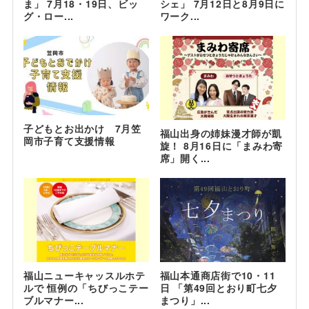
ま」 7月18・19日、ビッ
シェ」 7月12日と8月9日に
グ・ロー...
ワーク...
子どもとお出かけ 7月笠
福山出身の姉妹漫才師が凱
岡市子育て支援情報
旋！ 8月16日に「まみわ寄
席」開く...
福山ニューキャッスルホテ
福山本通商店街で10・11
ルで 恒例の「ちびっこテー
日 「第49回とおり町七夕
ブルマナー...
まつり」...