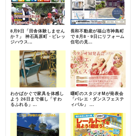
8月9日「田舎体験しません
長和不動産が福山市神島町
か？」 神石高原町・ビレッ
で 8月8・9日にリフォーム
ジハウス...
住宅の見...
わかばかぐで家具を体感し
曙町のスタジオMが発表会
よう 26日まで催し「すわ
「バレエ・ダンスフェステ
るふれる」...
ィバル」 ...