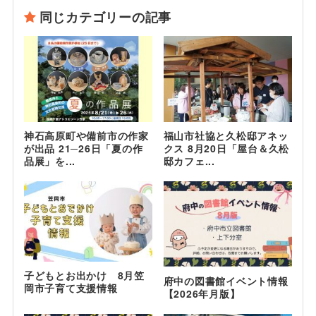
同じカテゴリーの記事
神石高原町や備前市の作家
福山市社協と久松邸アネッ
が出品 21─26日「夏の作
クス 8月20日「屋台＆久松
品展」を...
邸カフェ...
子どもとお出かけ 8月笠
府中の図書館イベント情報
岡市子育て支援情報
【2026年月版】