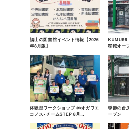
福山の図書館イベント情報【2026
KUMU9
年8月版】
移転オー
体験型ワークショップ ㈱オガワエ
季節の台所
コノス×チームSTEP 8月...
ープン