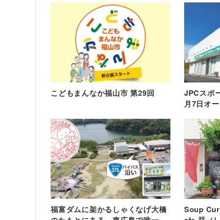
こどもまんなか福山市 第29回
JPCスポ
月7日オ
福富ダムに架かるしゃくなげ大橋
Soup C