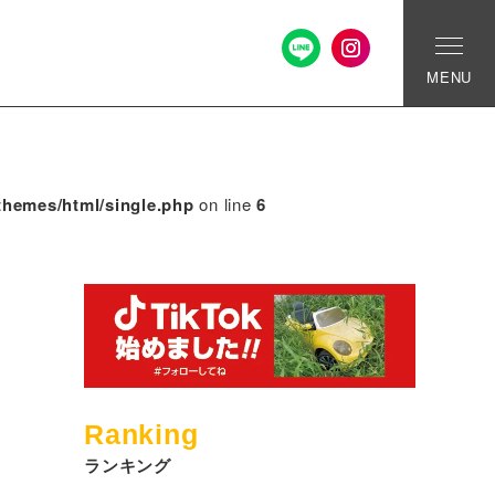
MENU
themes/html/single.php
on line
6
Ranking
ランキング