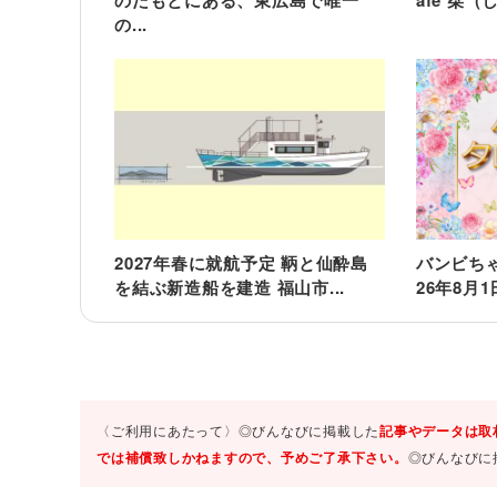
のたもとにある、東広島で唯一
afe 栞（
の...
2027年春に就航予定 鞆と仙酔島
バンビち
を結ぶ新造船を建造 福山市...
26年8月
〈ご利用にあたって〉◎びんなびに掲載した
記事やデータは取
では補償致しかねますので、予めご了承下さい。
◎びんなびに