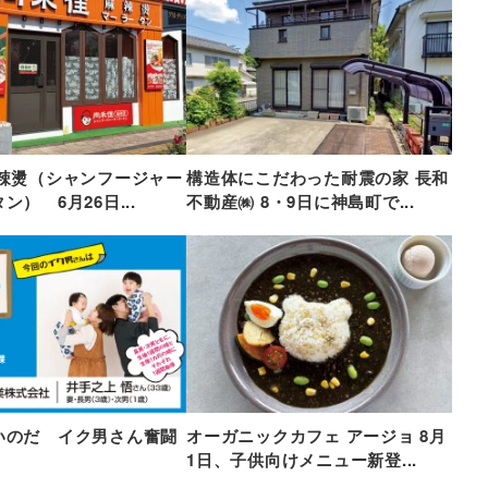
麻辣燙（シャンフージャー
構造体にこだわった耐震の家 長和
ン） 6月26日...
不動産㈱ 8・9日に神島町で...
いのだ イク男さん奮闘
オーガニックカフェ アージョ 8月
1日、子供向けメニュー新登...