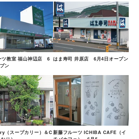
ーツ教室 福山神辺店 6
はま寿司 井原店 6月4日オープン
ープン
urry（スープカリー）＆C
新藤フルーツ ICHIBA CAFE（イ