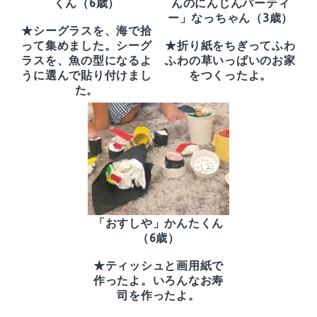
くん（6歳）
んのにんじんパーティ
ー」なっちゃん（3歳）
★シーグラスを、海で拾
って集めました。シーグ
★折り紙をちぎってふわ
ラスを、魚の型になるよ
ふわの草いっぱいのお家
うに選んで貼り付けまし
をつくったよ。
た。
「おすしや」かんたくん
（6歳）
★ティッシュと画用紙で
作ったよ。いろんなお寿
司を作ったよ。