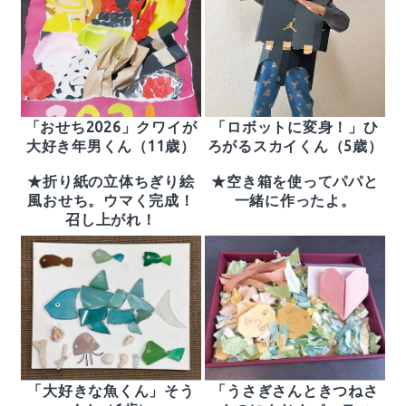
「おせち2026」クワイが
「ロボットに変身！」ひ
大好き年男くん（11歳）
ろがるスカイくん（5歳）
★折り紙の立体ちぎり絵
★空き箱を使ってパパと
風おせち。ウマく完成！
一緒に作ったよ。
召し上がれ！
「大好きな魚くん」そう
「うさぎさんときつねさ