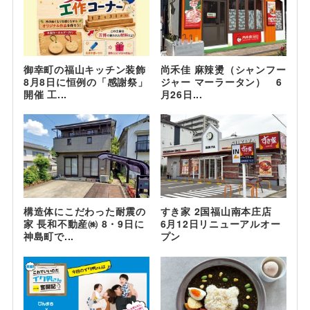
御幸町の福山キッチン装飾
尚禾佳 麻辣燙（シャンフー
8月8日に恒例の「感謝祭」
ジャー マーラータン） 6
開催 工...
月26日...
構造体にこだわった耐震の
すき家 2国福山南本庄店
家 長和不動産㈱ 8・9日に
6月12日リニューアルオー
神島町で...
プン