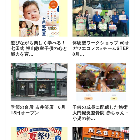
遊びながら楽しく学べる！
体験型ワークショップ ㈱オ
七田式 福山教室子供の心と
ガワエコノス×チームSTEP
能力を育...
8月...
季節の台所 吉井笑店 6月
子供の成長に配慮した施術
15日オープン
大門鍼灸整骨院 赤ちゃん・
小児の斜...